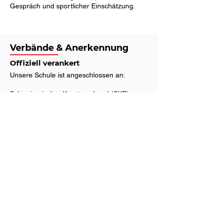
Gespräch und sportlicher Einschätzung.
Verbände & Anerkennung
Offiziell verankert
Unsere Schule ist angeschlossen an:
Schweizerischer Karateverband (SKF)
Swiss Olympic
Zürcher Kantonal-Karateverband (ZKKV)
World Karate Federation (WKF)
So sind unsere Karateka startberechtigt für
nationale und internationale
Meisterschaften.