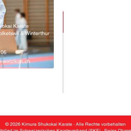
Links
➤ HOME
kokai Karate
olketswil & Winterthur
➤ KARATE
➤ TRAINING
➤ STANDORTE
 06
➤ SENSEIS & TEAM
e-wetzikon.ch
➤
GALERIE
➤ NEWS
➤ KONTAKT
© 2026 Kimura Shukokai Karate · Alle Rechte vorbehalten
itglied im Schweizerischen Karateverband (SKF) · Swiss Olymp