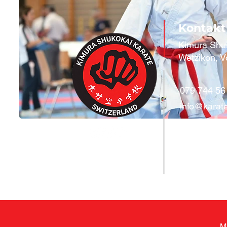
Kontakt
Kimura Shu
Wetzikon, V
079 744 56
info@karat
M