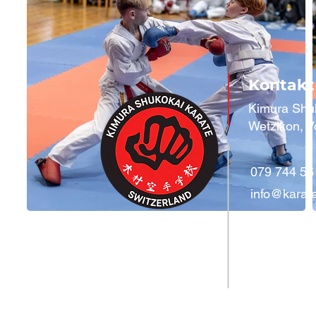
Kontakt
Kimura Shu
Wetzikon, V
079 744 56
info@karat