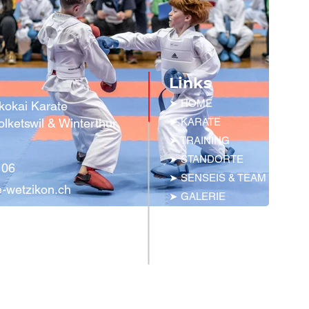
Links
➤ HOME
kokai Karate
olketswil & Winterthur
➤ KARATE
➤ TRAINING
➤ STANDORTE
 06
➤ SENSEIS & TEAM
e-wetzikon.ch
➤
GALERIE
➤ NEWS
➤ KONTAKT