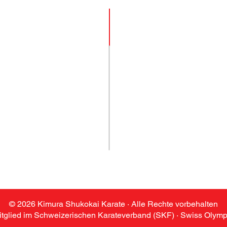
Links
➤ HOME
kokai Karate
olketswil & Winterthur
➤ KARATE
➤ TRAINING
➤ STANDORTE
 06
➤ SENSEIS & TEAM
e-wetzikon.ch
➤
GALERIE
➤ NEWS
➤ KONTAKT
© 2026 Kimura Shukokai Karate · Alle Rechte vorbehalten
itglied im Schweizerischen Karateverband (SKF) · Swiss Olymp