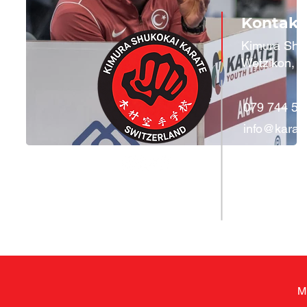
Kontakt
Kimura Shu
Wetzikon, V
079 744 56
info@karat
M