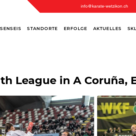
info@karate-wetzikon.ch
SENSEIS
STANDORTE
ERFOLGE
AKTUELLES
SKL
th League in A Coruña, E,