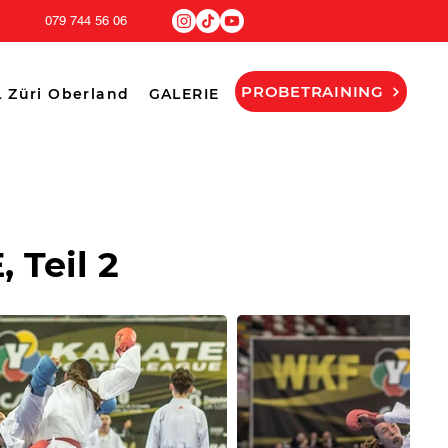
079 744 56 06
PROBETRAINING
 Züri Oberland
GALERIE
 Teil 2